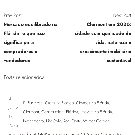
Prev Post
Next Post
Mercado equilibrado na
Clermont em 2026:
Flórida: o que isso
cidade com qualidade de
significa para
vida, natureza e
compradores e
crescimento imobiliário
vendedores
sustentável
Posts relacionados
Business
,
Casas na Flórida
,
Cidades na Flórida
,
junho
Clermont
,
Construction
,
Flórida
,
Imóveis na Flórida
,
17,
Investimento
,
Life Style
,
Real Estate
,
Winter Garden
2026
Esplanade at McKinnon Groves: O Novo Conceito