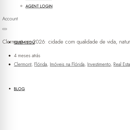
AGENT LOGIN
Account
Clermont em 2026: cidade com qualidade de vida, nature
QUEM SOU
4 meses atrás
Clermont
,
Flórida
,
Imóveis na Flórida
,
Investimento
,
Real Esta
BLOG