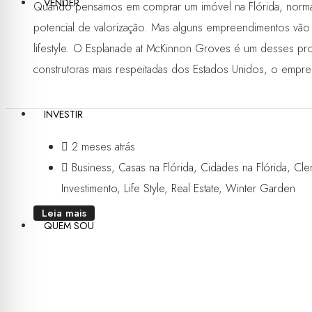
VENDER
Quando pensamos em comprar um imóvel na Flórida, norma
potencial de valorização. Mas alguns empreendimentos vão
lifestyle. O Esplanade at McKinnon Groves é um desses pro
construtoras mais respeitadas dos Estados Unidos, o empre
INVESTIR
2 meses atrás
Business
,
Casas na Flórida
,
Cidades na Flórida
,
Cle
Investimento
,
Life Style
,
Real Estate
,
Winter Garden
Leia mais
QUEM SOU