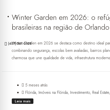
Winter Garden em 2026: o refúgi
brasileiras na região de Orlando
Winter Garden em 2026 se destaca como destino ideal para 
(407) 561-0108
combinando segurança, escolas bem avaliadas, bairros plane
charmosa que une qualidade de vida, infraestrutura moderna
5 meses atrás
Flórida
,
Imóveis na Flórida
,
Investimento
,
Real Estate
Leia mais