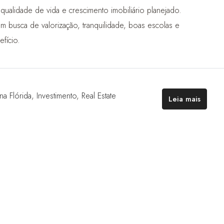
ualidade de vida e crescimento imobiliário planejado.
 em busca de valorização, tranquilidade, boas escolas e
fício.
na Flórida
,
Investimento
,
Real Estate
Leia mais