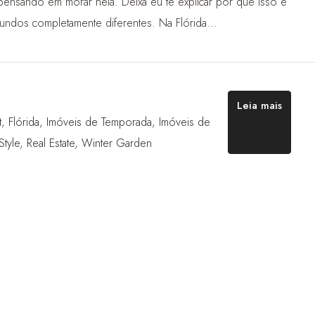
ensando em morar nela. Deixa eu te explicar por que isso é
ndos completamente diferentes. Na Flórida...
Leia mais
t
,
Flórida
,
Imóveis de Temporada
,
Imóveis de
Style
,
Real Estate
,
Winter Garden