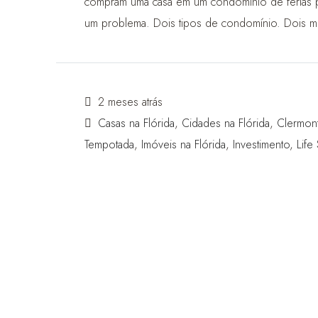
compram uma casa em um condomínio de férias p
um problema. Dois tipos de condomínio. Dois mu
2 meses atrás
Casas na Flórida
,
Cidades na Flórida
,
Clermon
Tempotada
,
Imóveis na Flórida
,
Investimento
,
Life 