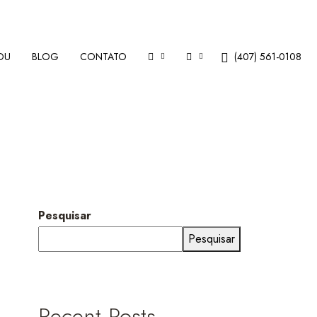
OU
BLOG
CONTATO
(407) 561-0108
Pesquisar
Pesquisar
Recent Posts