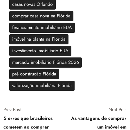
casas novas Orlando
comprar casa nova na Flórida
financiamento imobiliário EUA
imóvel na planta na Flórida
investimento imobiliário EUA
mercado imobiliário Flórida 2026
pré construção Flórida
valorização imobiliária Flórida
Prev Post
Next Post
5 erros que brasileiros
As vantagens de comprar
cometem ao comprar
um imóvel em