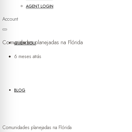
AGENT LOGIN
Account
Comunidades planejadas na Flórida
QUEM SOU
6 meses atrás
BLOG
Comunidades planejadas na Flórida