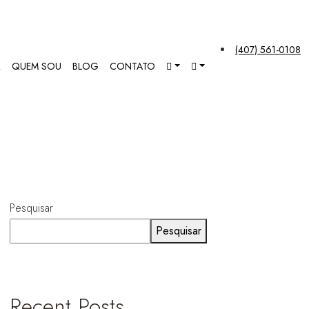
(407) 561-0108
R
QUEM SOU
BLOG
CONTATO
Pesquisar
Pesquisar
Recent Posts