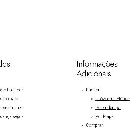
dos
Informações
Adicionais
para te ajudar
Buscar
esmo para
Imóveis na Flórida
 atendimento
Por endereço
dança seja a
Por Mapa
Comprar