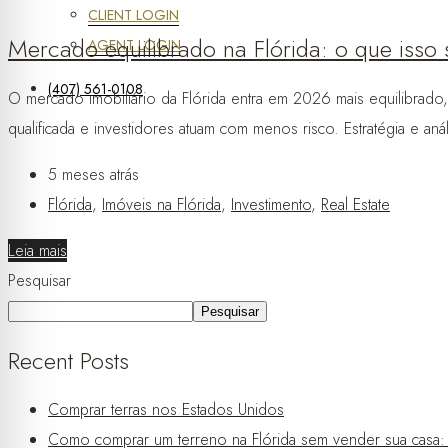
CLIENT LOGIN
Mercado equilibrado na Flórida: o que isso
AGENT LOGIN
(407) 561-0108
O mercado imobiliário da Flórida entra em 2026 mais equilibr
qualificada e investidores atuam com menos risco. Estratégia e an
5 meses atrás
Flórida
,
Imóveis na Flórida
,
Investimento
,
Real Estate
Leia mais
Pesquisar
Pesquisar
Recent Posts
Comprar terras nos Estados Unidos
Como comprar um terreno na Flórida sem vender sua casa: a 