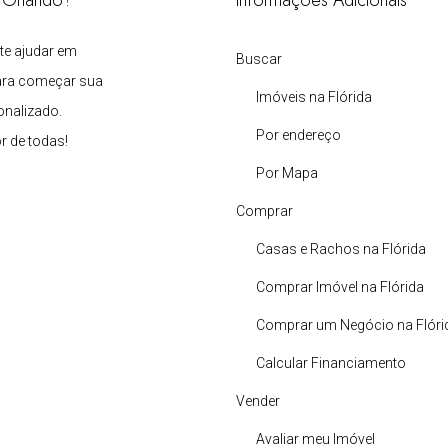
m Orlando?
Informações Adicionais
 te ajudar em
Buscar
ara começar sua
Imóveis na Flórida
onalizado.
Por endereço
 de todas!
Por Mapa
Comprar
Casas e Rachos na Flórida
Comprar Imóvel na Flórida
Comprar um Negócio na Flóri
Calcular Financiamento
Vender
Avaliar meu Imóvel