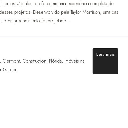
dimentos vão além e oferecem uma experiência completa de
 desses projetos. Desenvolvido pela Taylor Morrison, uma das
s, o empreendimento foi projetado...
Leia mais
,
Clermont
,
Construction
,
Flórida
,
Imóveis na
r Garden