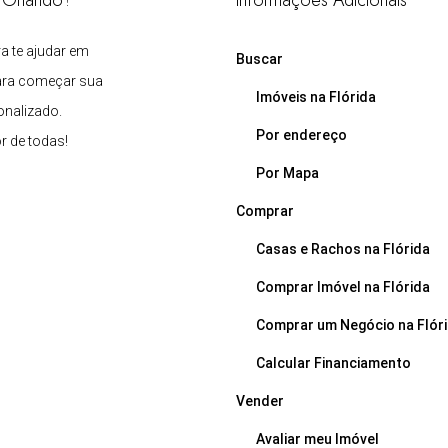
m Orlando?
Informações Adicionais
ra te ajudar em
Buscar
ara começar sua
Imóveis na Flórida
onalizado.
Por endereço
 de todas!
Por Mapa
Comprar
Casas e Rachos na Flórida
Comprar Imóvel na Flórida
Comprar um Negócio na Flór
Calcular Financiamento
Vender
Avaliar meu Imóvel