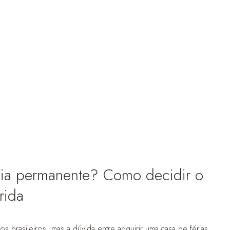
ncia permanente? Como decidir o
rida
 brasileiros, mas a dúvida entre adquirir uma casa de férias