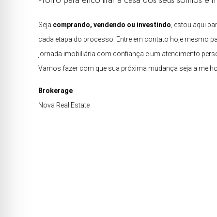
Pronto para encontrar a casa dos seus sonhos e
Seja
comprando, vendendo ou investindo
, estou aqui pa
cada etapa do processo. Entre em contato hoje mesmo p
jornada imobiliária com confiança e um atendimento pers
Vamos fazer com que sua próxima mudança seja a melhor
Brokerage
Nova Real Estate