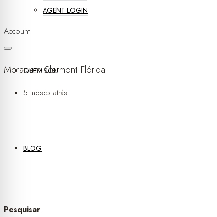
AGENT LOGIN
Account
Morar em Clermont Flórida
QUEM SOU
5 meses atrás
BLOG
Pesquisar