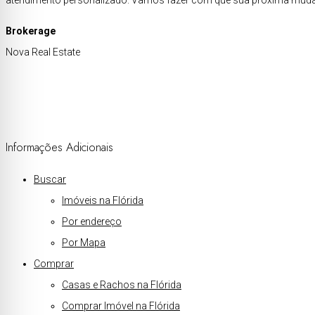
atendimento personalizado. Vamos fazer com que sua próxima mudan
Brokerage
Nova Real Estate
Informações Adicionais
Buscar
Imóveis na Flórida
Por endereço
Por Mapa
Comprar
Casas e Rachos na Flórida
Comprar Imóvel na Flórida