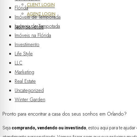
CLIENT LOGIN
Flórida
AGENT LOGIN
Imóveis de Temporada
Imóveis de Tempotada
(407) 561-0108
Imóveis na Flórida
Investimento
Life Style
LLC
Marketing
Real Estate
Uncategorized
Winter Garden
Pronto para encontrar a casa dos seus sonhos em Orlando?
Seja
comprando, vendendo ou investindo
, estou aqui para te ajud