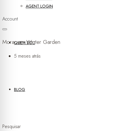
AGENT LOGIN
Account
Morar em Winter Garden
QUEM SOU
5 meses atrás
BLOG
Pesquisar