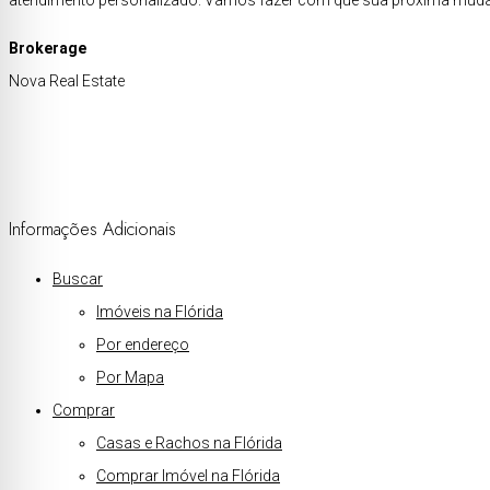
atendimento personalizado. Vamos fazer com que sua próxima mudan
Brokerage
Nova Real Estate
Informações Adicionais
Buscar
Imóveis na Flórida
Por endereço
Por Mapa
Comprar
Casas e Rachos na Flórida
Comprar Imóvel na Flórida