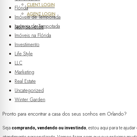
CLIENT LOGIN
Flórida
AGENT LOGIN
Imóveis de Temporada
Imóveis de Tempotada
(407) 561-0108
Imóveis na Flórida
Investimento
Life Style
LLC
Marketing
Real Estate
Uncategorized
Winter Garden
Pronto para encontrar a casa dos seus sonhos em Orlando?
Seja
comprando, vendendo ou investindo
, estou aqui para te ajud